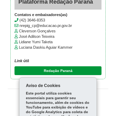
Plataforma Redação Paraná
Contatos e embaixadores(as)
(42) 3646-8353
nrepig_cp@educacao.pr.gov.br
Cleverson Gonçalves
José Adilson Teixeira
Lidiane Yumi Taketa
Luciana Daskiu Aguiar Kammer
Link
útil
Redação Paraná
Aviso de Cookies
Este portal utiliza cookies
essenciais para garantir seu
COMPARTILHE:
funcionamento, além de cookies do
YouTube para exibição de vídeos e
Fa
W
do Google Analytics para coleta de
ce
ha