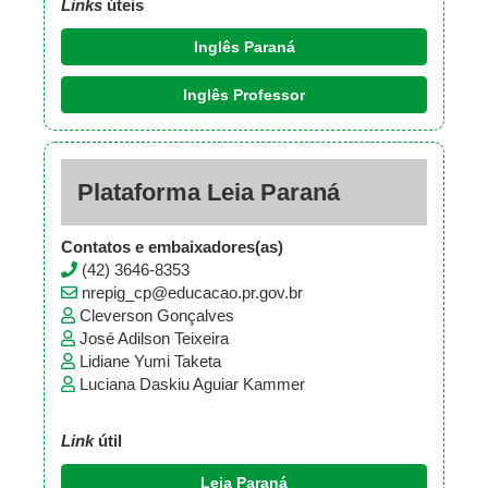
Links
úteis
Inglês Paraná
Inglês Professor
Plataforma Leia Paraná
Contatos e embaixadores(as)
(42) 3646-8353
nrepig_cp@educacao.pr.gov.br
Cleverson Gonçalves
José Adilson Teixeira
Lidiane Yumi Taketa
Luciana Daskiu Aguiar Kammer
Link
útil
Leia Paraná