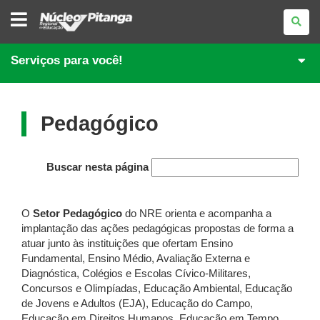
NÚCLEO
REGIONAL
DE
EDUCAÇÃO
DE
Serviços para você!
PITANGA
Pedagógico
Buscar nesta página
O
Setor Pedagógico
do NRE orienta e acompanha a
implantação das ações pedagógicas propostas de forma a
atuar junto às instituições que ofertam Ensino
Fundamental, Ensino Médio, Avaliação Externa e
Diagnóstica, Colégios e Escolas Cívico-Militares,
Concursos e Olimpíadas, Educação Ambiental, Educação
de Jovens e Adultos (EJA), Educação do Campo,
Educação em Direitos Humanos, Educação em Tempo