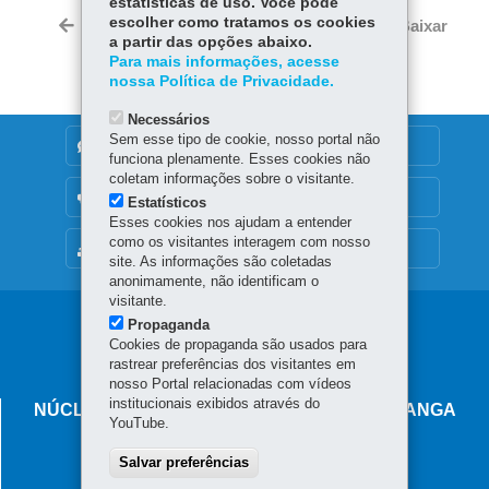
estatísticas de uso. Você pode
Tw
bo
ts
escolher como tratamos os cookies
Voltar
Início
Imprimir
Baixar
itt
a partir das opções abaixo.
ok
Ap
er
Para mais informações, acesse
p
nossa Política de Privacidade.
Necessários
Sem esse tipo de cookie, nosso portal não
DENUNCIE CORRUPÇÃO
funciona plenamente. Esses cookies não
coletam informações sobre o visitante.
OUVIDORIA
Estatísticos
Esses cookies nos ajudam a entender
como os visitantes interagem com nosso
MAPA DO SITE
site. As informações são coletadas
anonimamente, não identificam o
visitante.
Navegação
Propaganda
Cookies de propaganda são usados para
principal
rastrear preferências dos visitantes em
nosso Portal relacionadas com vídeos
institucionais exibidos através do
NÚCLEO REGIONAL DE EDUCAÇÃO DE PITANGA
YouTube.
Rua Duque de Caxias, 517 - Centro
Salvar preferências
85.200-000
-
Pitanga
-
PR
MAPA
(42) 3646-8300