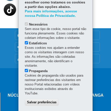
escolher como tratamos os cookies
a partir das opções abaixo.
Para mais informações, acesse
nossa Política de Privacidade.
Necessários
Sem esse tipo de cookie, nosso portal não
funciona plenamente. Esses cookies não
DENUNCIE CORRUPÇÃO
coletam informações sobre o visitante.
Estatísticos
OUVIDORIA
Esses cookies nos ajudam a entender
como os visitantes interagem com nosso
site. As informações são coletadas
MAPA DO SITE
anonimamente, não identificam o
visitante.
Propaganda
Navegação
Cookies de propaganda são usados para
rastrear preferências dos visitantes em
principal
nosso Portal relacionadas com vídeos
institucionais exibidos através do
YouTube.
NÚCLEO REGIONAL DE EDUCAÇÃO DE PITANGA
Salvar preferências
Rua Duque de Caxias, 517 - Centro
85.200-000
-
Pitanga
-
PR
MAPA