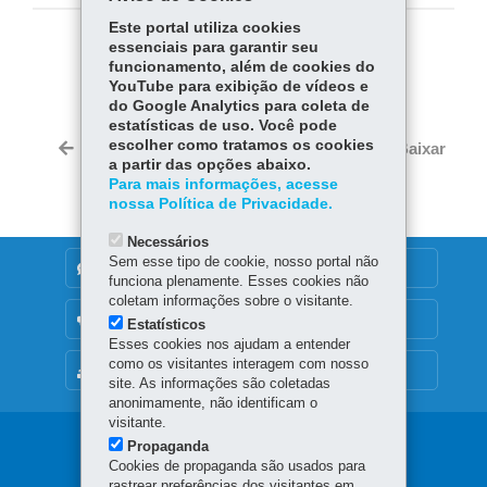
Este portal utiliza cookies
essenciais para garantir seu
COMPARTILHE:
funcionamento, além de cookies do
YouTube para exibição de vídeos e
Fa
W
do Google Analytics para coleta de
ce
ha
estatísticas de uso. Você pode
Tw
bo
ts
escolher como tratamos os cookies
Voltar
Início
Imprimir
Baixar
itt
a partir das opções abaixo.
ok
Ap
er
Para mais informações, acesse
p
nossa Política de Privacidade.
Necessários
Sem esse tipo de cookie, nosso portal não
DENUNCIE CORRUPÇÃO
funciona plenamente. Esses cookies não
coletam informações sobre o visitante.
OUVIDORIA
Estatísticos
Esses cookies nos ajudam a entender
como os visitantes interagem com nosso
MAPA DO SITE
site. As informações são coletadas
anonimamente, não identificam o
visitante.
Navegação
Propaganda
Cookies de propaganda são usados para
rastrear preferências dos visitantes em