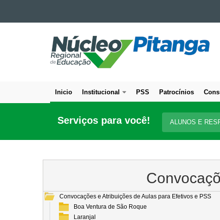
Ir para o conteúdo
NÚCLEO
Ir para a navegação
Ir para a busca
REGIONAL
Mapa do site
DE
EDUCAÇÃO
DE
Inicio
Institucional
PSS
Patrocínios
Cons
PITANGA
Navegação
principal
Serviços para você!
ALUNOS E RES
Convocaçõe
Convocações e Atribuições de Aulas para Efetivos e PSS
Boa Ventura de São Roque
Laranjal